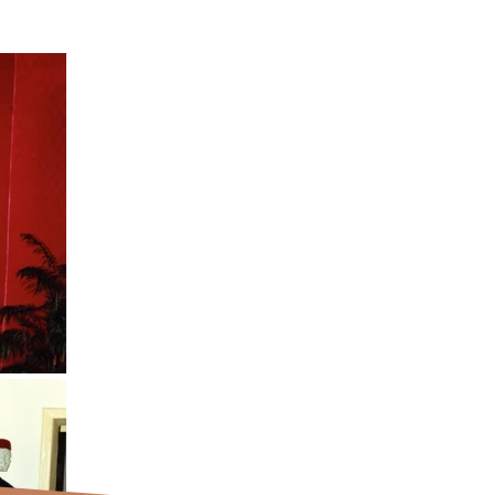
Itinerario
tematico
urbano