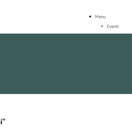
Menu
Eventi
Visita Scicli
Archivio
La collezione
Pubblicazioni
cataloghi
Biglietti e
Orari
Contattaci
Sostieni il
i"
Museo