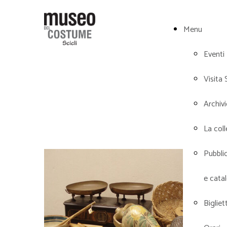
Menu
Eventi
Visita 
Archiv
La col
Pubbli
e cata
Bigliett