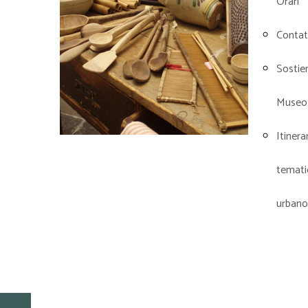
Orari
Contat
Sostieni
Museo
Itinera
temati
urbano